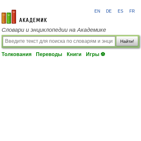
EN
DE
ES
FR
academic.ru
Словари и энциклопедии на Академике
Найти!
Толкования
Переводы
Книги
Игры ⚽