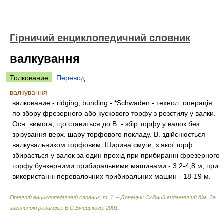
Гірничий енциклопедичний словник
валкування
Толкование
Перевод
валкування
валкование - ridging, bunding - *Schwaden - технол. операція
по збору фрезерного або кускового торфу з розстилу у валки.
Осн. вимога, що ставиться до В. - збір торфу у валок без
зрізування верх. шару торфового покладу. В. здійснюється
валкувальником торфовим. Ширина смуги, з якої торф
збирається у валок за один прохід при прибиранні фрезерного
торфу бункерними прибиральними машинами - 3,2-4,8 м, при
використанні перевалочних прибиральних машин - 18-19 м.
Гірничий енциклопедичний словник, т. 1. – Донецьк: Східний видавничий дім
.
За
загальною редакцією В.С.Білецького
.
2001
.