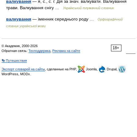
валкування
— я, с., с. г. Дія за знач. валкувати. Валкування
трави. Валкування снігу …
Український тлумачний словник
валкування
— іменник середнього роду …
Орфографічний
словник української мови
© Академик, 2000-2026
18+
Обратная связь:
Техподдержка
,
Реклама на сайте
👣 Путешествия
Экспорт словарей на сайты
, сделанные на PHP,
Joomla,
Drupal,
WordPress, MODx.